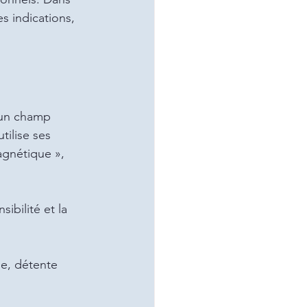
s indications, 
 un champ 
tilise ses 
agnétique », 
ibilité et la 
ne, détente 