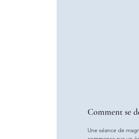
Comment se dé
Une séance de magné
commence par un écha