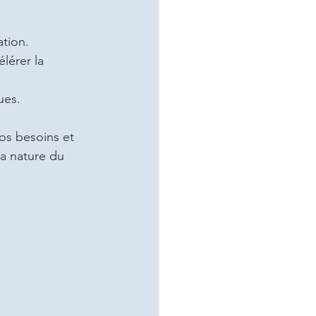
ation.
lérer la 
ues.
os besoins et 
a nature du 