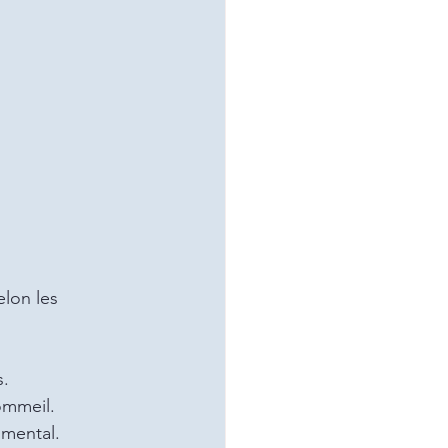
elon les 
s.
ommeil.
 mental.