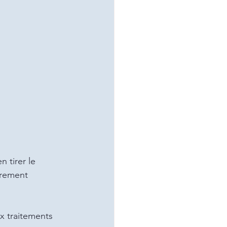
 tirer le 
èrement 
 traitements 