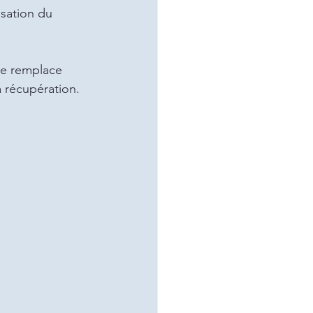
isation du 
ne remplace 
a récupération.