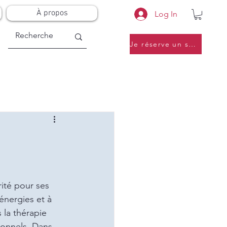
À propos
Log In
Je réserve un soin
ité pour ses 
énergies et à 
 la thérapie 
ionnels. Dans 