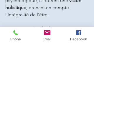
psychologique, ils offrent une 
vision 
holistique
, prenant en compte 
l’intégralité de l’être.
C’est une 
méthode douce, 
respectueuse et sans effets 
Phone
Email
Facebook
secondaires
, accessible à toutes les 
femmes qui souhaitent retrouver leur 
équilibre, apaiser leurs douleurs et 
renouer avec leur énergie féminine.
Vous souhaitez vous offrir un moment 
de bien-être et d’alignement ?
🌿 
Découvrez la gamme Féminin Sacré 
sur Soins de Racines d’Éveil et prenez 
rendez-vous pour votre soin !
 ✨
bien être
libération émotionnelle
femmes
soins féminins