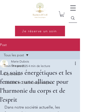
Je réserve un soin
Post
Tous les post
Marie Dubois
Tous les post
17 mars 2025
4 min de lecture
Les soins énergétiques et les
Exploration
femmes : une alliance pour
Conseils et Exercices pratiques
l’harmonie du corps et de
l’esprit
Dans notre société actuelle, les 